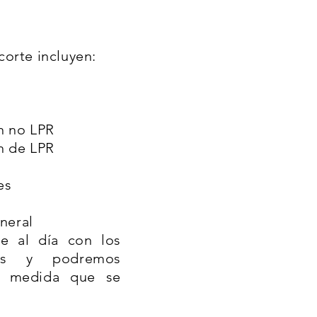
corte incluyen:
n no LPR
n de LPR
es
neral
e al día con los
tos y podremos
 a medida que se