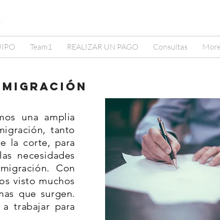
UIPO
Team1
REALIZAR UN PAGO
Consultas
Mor
Inmigración
mos una amplia
igración, tanto
e la corte, para
 las necesidades
nmigración. Con
os visto muchos
mas que surgen.
 a trabajar para