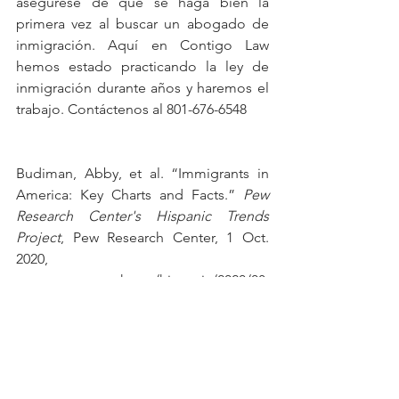
asegúrese de que se haga bien la 
primera vez al buscar un abogado de 
inmigración. Aquí en Contigo Law 
hemos estado practicando la ley de 
inmigración durante años y haremos el 
trabajo. Contáctenos al 801-676-6548
Budiman, Abby, et al. “Immigrants in 
America: Key Charts and Facts.” 
Pew 
Research Center's Hispanic Trends 
Project
, Pew Research Center, 1 Oct. 
2020, 
www.pewresearch.org/hispanic/2020/08
/20/facts-on-u-s-immigrants/. 