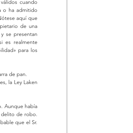
álidos cuando 
 o ha admitido 
Nótese aquí que 
ietario de una 
y se presentan 
i es realmente 
lidad» para los 
rra de pan.
s, la Ley Laken 
o. Aunque había 
elito de robo. 
able que el Sr. 