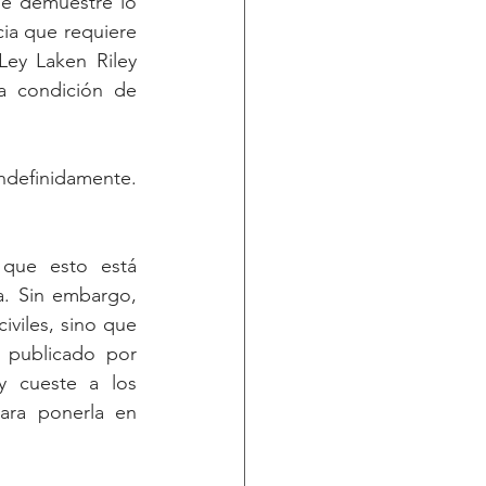
e demuestre lo 
ia que requiere 
ey Laken Riley 
a condición de 
definidamente. 
que esto está 
. Sin embargo, 
iviles, sino que 
 publicado por 
 cueste a los 
ara ponerla en 