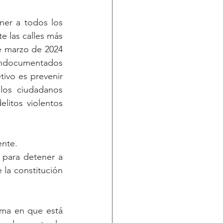
er a todos los 
las calles más 
e marzo de 2024 
 indocumentados 
ivo es prevenir 
los ciudadanos 
itos violentos 
ente.
 para detener a 
la constitución 
rma en que está 