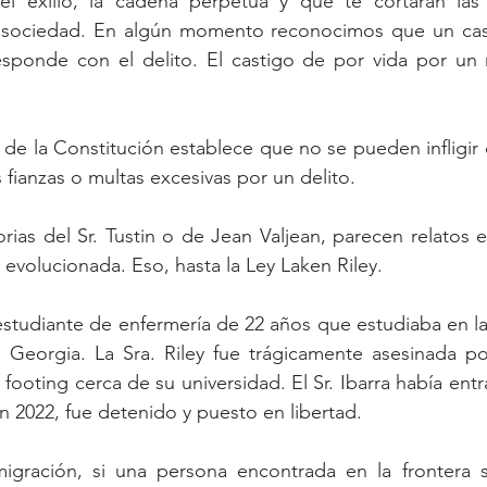
 el exilio, la cadena perpetua y que te cortaran la
sociedad. En algún momento reconocimos que un cast
sponde con el delito. El castigo de por vida por un
e la Constitución establece que no se pueden infligir c
s fianzas o multas excesivas por un delito.
rias del Sr. Tustin o de Jean Valjean, parecen relatos 
volucionada. Eso, hasta la Ley Laken Riley.
estudiante de enfermería de 22 años que estudiaba en la
 Georgia. La Sra. Riley fue trágicamente asesinada po
 footing cerca de su universidad. El Sr. Ibarra había ent
 2022, fue detenido y puesto en libertad.
igración, si una persona encontrada en la frontera sol