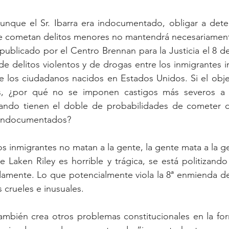
unque el Sr. Ibarra era indocumentado, obligar a deten
cometan delitos menores no mantendrá necesariamente 
 publicado por el Centro Brennan para la Justicia el 8 d
de delitos violentos y de drogas entre los inmigrantes
e los ciudadanos nacidos en Estados Unidos. Si el objet
tos, ¿por qué no se imponen castigos más severos a 
ndo tienen el doble de probabilidades de cometer del
 indocumentados?
os inmigrantes no matan a la gente, la gente mata a la g
Laken Riley es horrible y trágica, se está politizando
damente. Lo que potencialmente viola la 8ª enmienda de 
 crueles e inusuales.
también crea otros problemas constitucionales en la fo