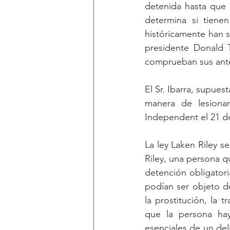
detenida hasta que 
determina si tiene
históricamente han s
presidente Donald T
comprueban sus ant
El Sr. Ibarra, supue
manera de lesiona
Independent el 21 de
La ley Laken Riley se
Riley, una persona q
detención obligator
podían ser objeto de
la prostitución, la 
que la persona ha
esenciales de un deli