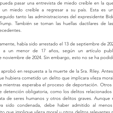
pueda pasar una entrevista de miedo creíble en la que 
n un miedo creíble a regresar a su país. Esta es un
eguido tanto las administraciones del expresidente Bid
rump. También se toman las huellas dactilares de las
ecedentes.
stamente, había sido arrestado el 13 de septiembre de 202
r a un menor de 17 años, según un artículo publ
 noviembre de 2024. Sin embargo, esto no se ha podido 
 aprobó en respuesta a la muerte de la Sra. Riley. Antes
ue hubiera cometido un delito que implicara vileza moral 
ia mientras esperaba el proceso de deportación. Otros 
 detención obligatoria, como los delitos relacionados 
trata de seres humanos y otros delitos graves. Aunque 
ya sido condenada, debe haber admitido al menos 
to que implique vileza moral u otros delitos relevantes p