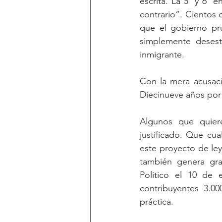
escrita. La 5ª y 6ª
contrario”. Cientos 
que el gobierno pru
simplemente desest
inmigrante.
Con la mera acusaci
Diecinueve años por 
Algunos que quier
justificado. Que cu
este proyecto de ley 
también genera gra
Politico el 10 de 
contribuyentes 3.0
práctica.