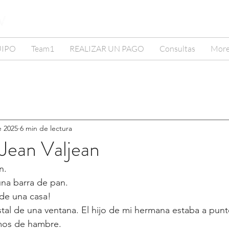
UIPO
Team1
REALIZAR UN PAGO
Consultas
Mor
e 2025
6 min de lectura
 Jean Valjean
n.
una barra de pan.
 de una casa!
stal de una ventana. El hijo de mi hermana estaba a punt
mos de hambre.