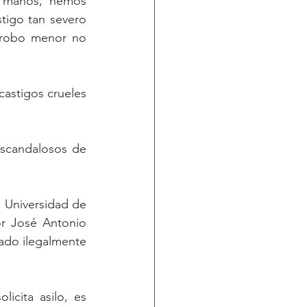
s manos, hemos 
igo tan severo 
 robo menor no 
astigos crueles 
escandalosos de 
 Universidad de 
r José Antonio 
rado ilegalmente 
icita asilo, es 