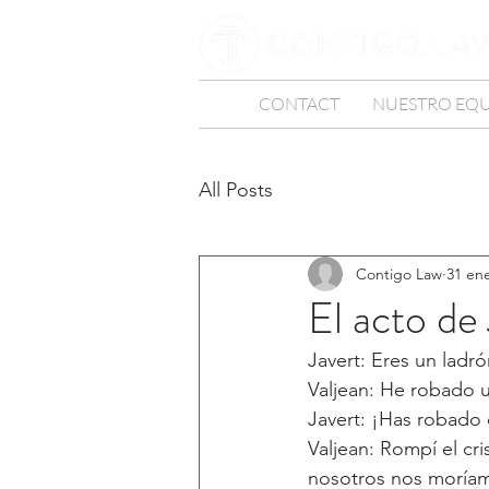
CONTACT
NUESTRO EQ
All Posts
Contigo Law
31 en
El acto de
Javert: Eres un ladró
Valjean: He robado 
Javert: ¡Has robado
Valjean: Rompí el cri
nosotros nos moría