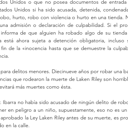
ados Unidos o que no posea documentos de entrada v
stados Unidos si ha sido acusada, detenida, condenada
obo, hurto, robo con violencia o hurto en una tienda. 
una admisión o declaración de culpabilidad. Si el prop
informa de que alguien ha robado algo de su tienda 
 está ahora sujeta a detención obligatoria, incluso s
 fin de la «inocencia hasta que se demuestre la culpabi
cia.
para delitos menores. Diecinueve años por robar una ba
ncias que rodearon la muerte de Laken Riley son horrible
 evitará más muertes como ésta.
Sr. Ibarra no había sido acusado de ningún delito de rob
er en peligro a un niño, supuestamente, eso no es un d
a aprobado la Ley Laken Riley antes de su muerte, es prob
o en la calle.