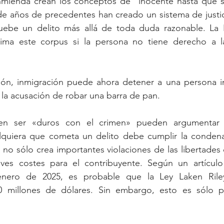
 enmienda crean los conceptos de “inocente hasta que s
de años de precedentes han creado un sistema de justic
ebe un delito más allá de toda duda razonable. La L
ima este corpus si la persona no tiene derecho a l
ón, inmigración puede ahora detener a una persona in
la acusación de robar una barra de pan.
en ser «duros con el crimen» pueden argumentar 
alquiera que cometa un delito debe cumplir la condena
no sólo crea importantes violaciones de las libertades c
ves costes para el contribuyente. Según un artículo
enero de 2025, es probable que la Ley Laken Riley
00 millones de dólares. Sin embargo, esto es sólo p